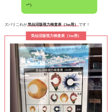
•*)ゞ
ズバリこれが
気仙沼版視力検査表（3m用）
です！
気仙沼版視力検査表（3m用）