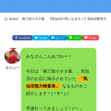
南三陸小ネタ集
【気仙沼の気になるモノ】気仙沼版視力検
HOME
Facebook
Twitter
はてブ
LINE
Pocket
みなさんこんぬづわー！
きのぷー
今日は「南三陸小ネタ集」、気仙
沼のお店に掲示されていた
「気
仙沼視力検査表」
なるものをご
紹介します！(＾∀＾)ノ
早速行ってみましょう！(*> ᴗ