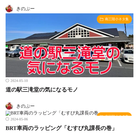
きのぷー
南三陸小ネタ集
2024-05-10
道の駅三滝堂の気になるモノ
きのぷー
南三陸小ネタ集
2024-05-06
BRT車両のラッピング「むすび丸課長の巻」