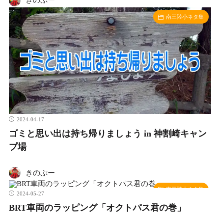
きのぷー
南三陸小ネタ集
2024-04-17
ゴミと思い出は持ち帰りましょう in 神割崎キャン
プ場
きのぷー
南三陸小ネタ集
2024-05-27
BRT車両のラッピング「オクトパス君の巻」