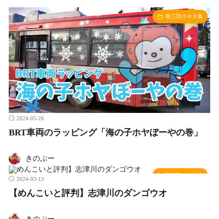
南三陸小ネタ集
2024-05-26
BRT車両のラッピング「海の子ホヤぼーやの巻」
きのぷー
南三陸小ネタ集
2024-03-13
【めんこいと評判】志津川のダンゴウオ