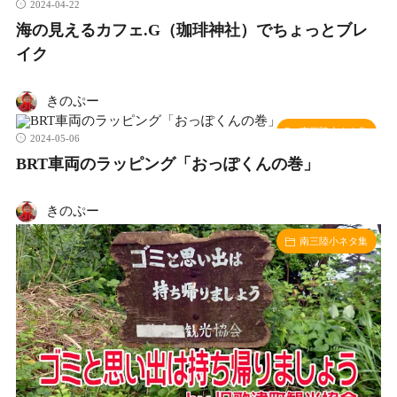
2024-04-22
海の見えるカフェ.G（珈琲神社）でちょっとブレ
イク
きのぷー
南三陸小ネタ集
2024-05-06
BRT車両のラッピング「おっぽくんの巻」
きのぷー
南三陸小ネタ集