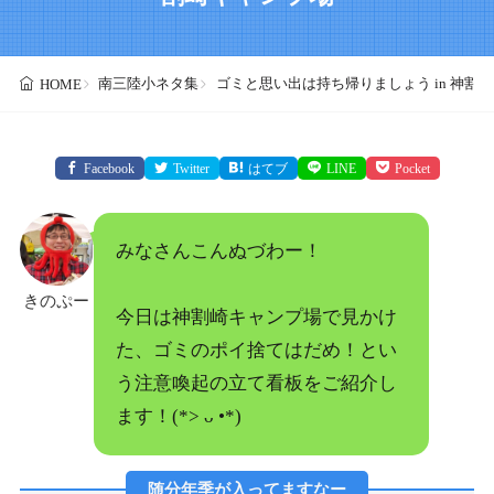
南三陸小ネタ集
ゴミと思い出は持ち帰りましょう in 神割
HOME
Facebook
Twitter
はてブ
LINE
Pocket
みなさんこんぬづわー！
きのぷー
今日は神割崎キャンプ場で見かけ
た、ゴミのポイ捨てはだめ！とい
う注意喚起の立て看板をご紹介し
ます！(*> ᴗ •*)ゞ
随分年季が入ってますなー