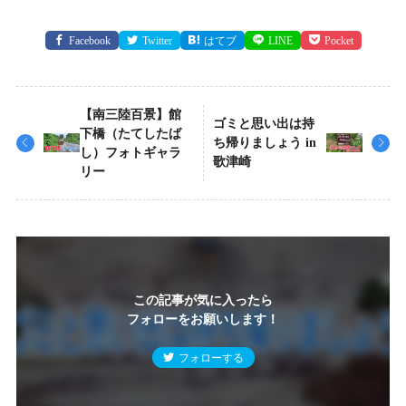
Facebook
Twitter
はてブ
LINE
Pocket
【南三陸百景】館
ゴミと思い出は持
下橋（たてしたば
ち帰りましょう in
し）フォトギャラ
歌津崎
リー
この記事が気に入ったら
フォローをお願いします！
フォローする