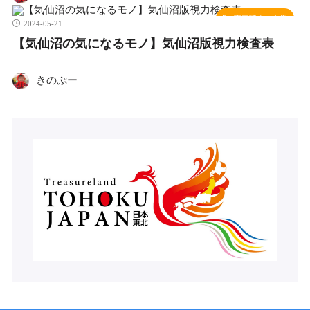
南三陸小ネタ集
2024-05-21
【気仙沼の気になるモノ】気仙沼版視力検査表
きのぷー