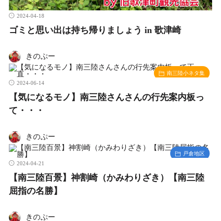
2024-04-18
ゴミと思い出は持ち帰りましょう in 歌津崎
きのぷー
南三陸小ネタ集
2024-06-14
【気になるモノ】南三陸さんさんの行先案内板っ
て・・・
きのぷー
戸倉地区
2024-04-21
【南三陸百景】神割崎（かみわりざき）【南三陸
屈指の名勝】
きのぷー