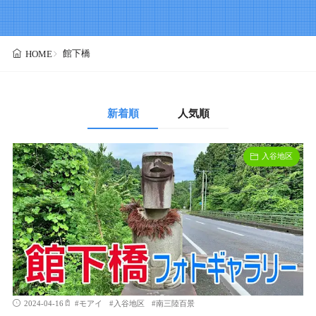
館下橋
HOME
新着順
人気順
入谷地区
2024-04-16
#
モアイ
#
入谷地区
#
南三陸百景