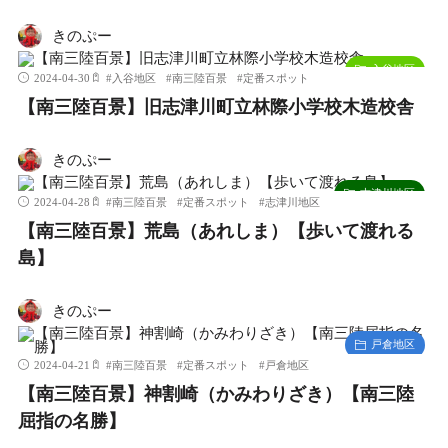
きのぷー
入谷地区
2024-04-30
#
入谷地区
#
南三陸百景
#
定番スポット
【南三陸百景】旧志津川町立林際小学校木造校舎
きのぷー
志津川地区
2024-04-28
#
南三陸百景
#
定番スポット
#
志津川地区
【南三陸百景】荒島（あれしま）【歩いて渡れる
島】
きのぷー
戸倉地区
2024-04-21
#
南三陸百景
#
定番スポット
#
戸倉地区
【南三陸百景】神割崎（かみわりざき）【南三陸
屈指の名勝】