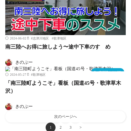
2024-06-02
#
志津川地区
#
歌津地区
南三陸へお得に旅しよう〜途中下車のすゝめ
きのぷー
南三陸トリビア
2024-05-27
#
歌津地区
「南三陸町ようこそ」看板（国道45号・歌津草木
沢）
きのぷー
次のページへ
1
2
3
>