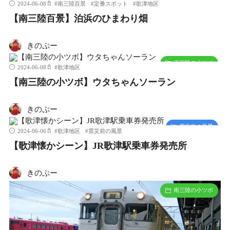
2024-06-08
#
南三陸百景
#
定番スポット
#
歌津地区
【南三陸百景】泊浜のひまわり畑
きのぷー
南三陸の小ツボ
2024-06-08
#
歌津地区
【南三陸の小ツボ】ウタちゃんソーラン
きのぷー
震災前の風景
2024-06-06
#
歌津地区
#
震災前の風景
【歌津懐かシーン】JR歌津駅乗車券発売所
きのぷー
南三陸の小ツボ