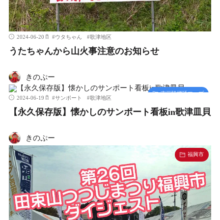
2024-06-20
#
ウタちゃん
#
歌津地区
うたちゃんから山火事注意のお知らせ
きのぷー
南三陸標語マップ
2024-06-19
#
サンポート
#
歌津地区
【永久保存版】懐かしのサンポート看板in歌津皿貝
きのぷー
福興市