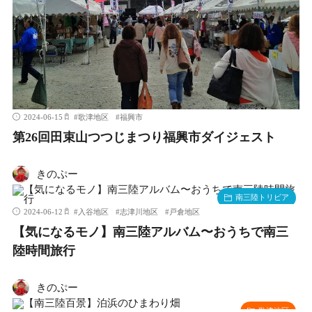
2024-06-15
#
歌津地区
#
福興市
第26回田束山つつじまつり福興市ダイジェスト
きのぷー
南三陸トリビア
2024-06-12
#
入谷地区
#
志津川地区
#
戸倉地区
【気になるモノ】南三陸アルバム〜おうちで南三
陸時間旅行
きのぷー
歌津地区