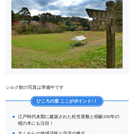
シルク館の写真は準備中です
ひころの里 ここがポイント!！
江戸時代末期に建築された松笠屋敷と樹齢200年の
樅の木にも注目！
古くからの地域活性と交流の拠点