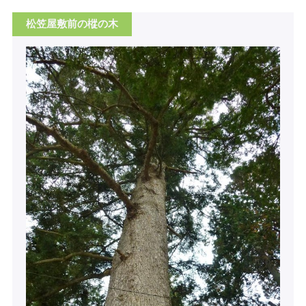
松笠屋敷前の樅の木