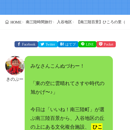
南三陸時間旅行
入谷地区
【南三陸百景】ひころの里（入
HOME
Facebook
Twitter
はてブ
LINE
Pocket
みなさんこんぬづわー！
きのぷー
「東の空に雲晴れてさすや時代の
旭かげ〜♪」
今日は「いいね！南三陸町」が選
ぶ南三陸百景から、入谷地区の丘
の上にある文化複合施設、
ひこ