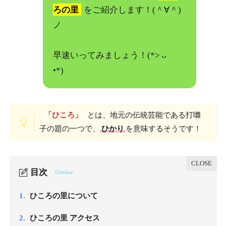
ろの里
をご紹介します！(＾∀＾)
ノ
早速いってみましょう！(*> ᴗ
•*)ゞ
「ひころ」
とは、地元の伝統芸能である打囃
子の題の一つで、
ひかり
を意味するそうです！
目次
Outline
1.
ひころの里について
2.
ひころの里 アクセス