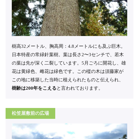
樹高32メートル、胸高周：4.8メートルにも及ぶ巨木。
日本特産の常緑針葉樹。葉は長さ2〜3センチで、若木
の葉は先が深く二裂しています。5月ごろに開花し、雄
花は黄緑色、雌花は緑色です。この樅の木は須藤家が
この地に移築した当時に植えられたものと伝えられ、
樹齢は200年をこえる
と言われております。
松笠屋敷前の広場